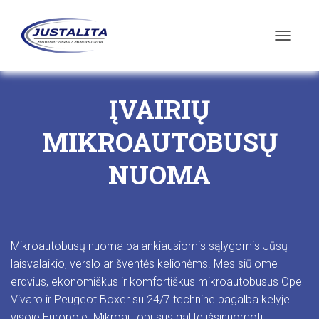
T
O
G
G
ĮVAIRIŲ
L
E
N
MIKROAUTOBUSŲ
A
V
NUOMA
I
G
A
T
I
O
Mikroautobusų nuoma palankiausiomis sąlygomis Jūsų
N
laisvalaikio, verslo ar šventės kelionėms. Mes siūlome
erdvius, ekonomiškus ir komfortiškus mikroautobusus Opel
Vivaro ir Peugeot Boxer su 24/7 technine pagalba kelyje
visoje Europoje. Mikroautobusus galite išsinuomoti